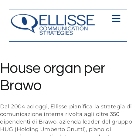
Salta
al
contenuto
Togg
Navi
Strategia
Comunica
House organ per
Contents
Brawo
Contatti
Dal 2004 ad oggi, Ellisse pianifica la strategia di
comunicazione interna rivolta agli oltre 350
dipendenti di
Brawo
, azienda leader del gruppo
HUG (Holding Umberto Gnutti), piano di