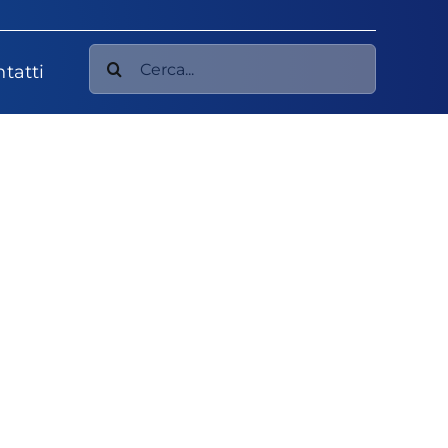
Cerca
tatti
per: