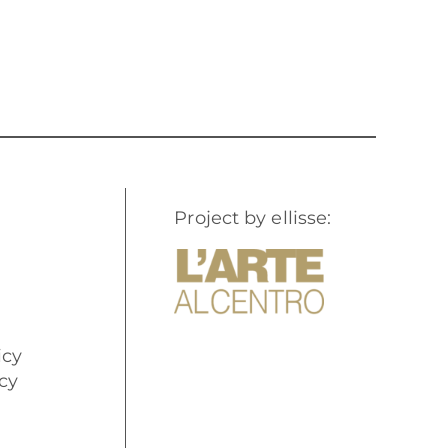
Project by ellisse:
icy
cy