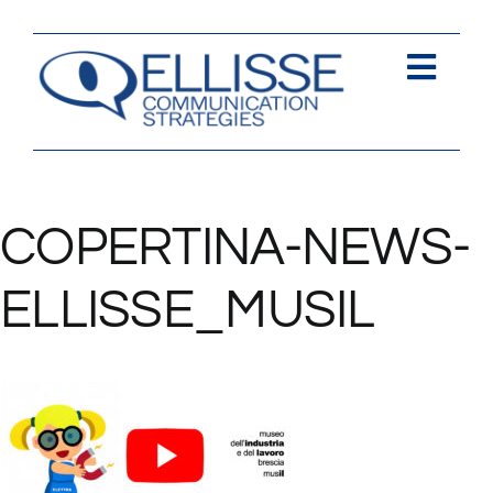
Salta
al
contenuto
Togg
Navi
Strategia
Comunica
COPERTINA-NEWS-
Contents
ELLISSE_MUSIL
Contatti