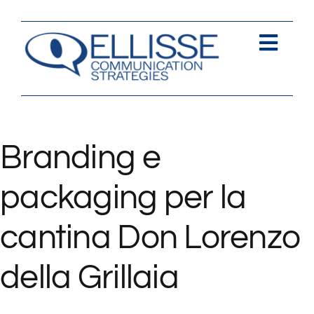
Salta
al
contenuto
Togg
Navi
Strategia
Comunica
Branding e
Contents
packaging per la
Contatti
cantina Don Lorenzo
della Grillaia