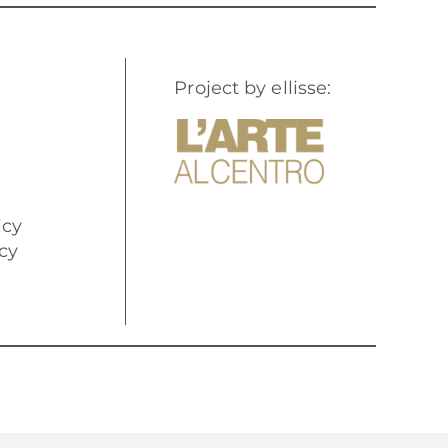
Project by ellisse:
icy
cy