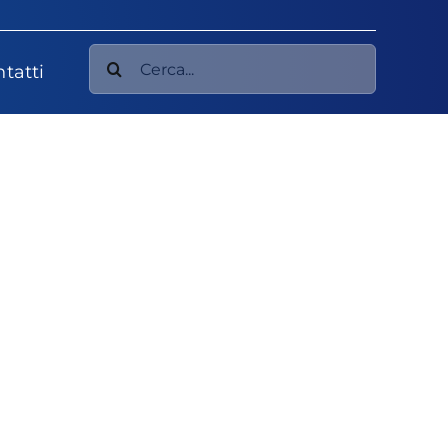
Cerca
tatti
per: