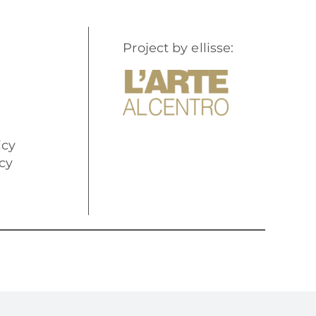
Project by ellisse:
icy
cy