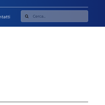
Cerca
tatti
per: