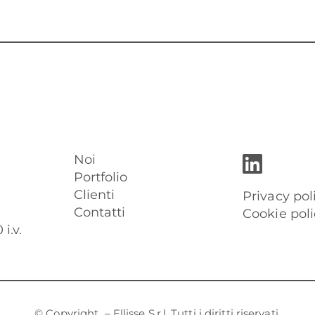
Noi
Portfolio
Clienti
Privacy pol
Contatti
Cookie poli
i.v.
© Copyright
– Ellisse S.r.l. Tutti i diritti riservati.