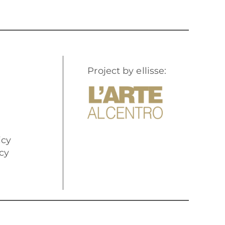
Project by ellisse:
icy
cy