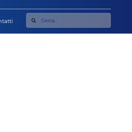
Cerca
tatti
per: