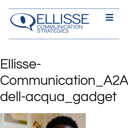
Salta
al
contenuto
Togg
Navi
Strategia
Comunica
Ellisse-
Contents
Communication_A2A
Contatti
dell-acqua_gadget