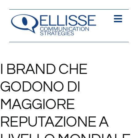
Salta
al
contenuto
Togg
Navi
Strategia
Comunica
I BRAND CHE
Contents
GODONO DI
Contatti
MAGGIORE
REPUTAZIONE A