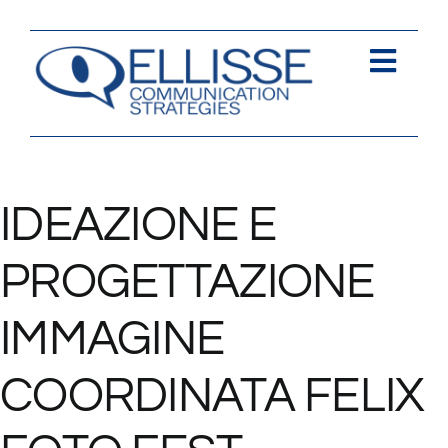
Salta
al
contenuto
Togg
Navi
Strategia
Comunica
IDEAZIONE E
Contents
PROGETTAZIONE
Contatti
IMMAGINE
COORDINATA FELIX