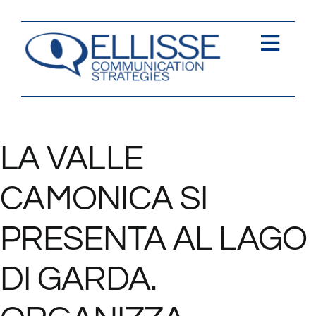
Salta
al
contenuto
Togg
Navi
Strategia
Comunica
LA VALLE
Contents
CAMONICA SI
Contatti
PRESENTA AL LAGO
DI GARDA.