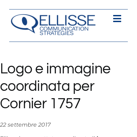
Salta
al
contenuto
Togg
Navi
Strategia
Comunica
Logo e immagine
Contents
coordinata per
Contatti
Cornier 1757
22 settembre 2017