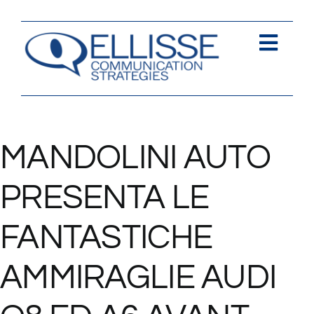
Salta
al
contenuto
Togg
Navi
Strategia
Comunica
MANDOLINI AUTO
Contents
PRESENTA LE
Contatti
FANTASTICHE
AMMIRAGLIE AUDI