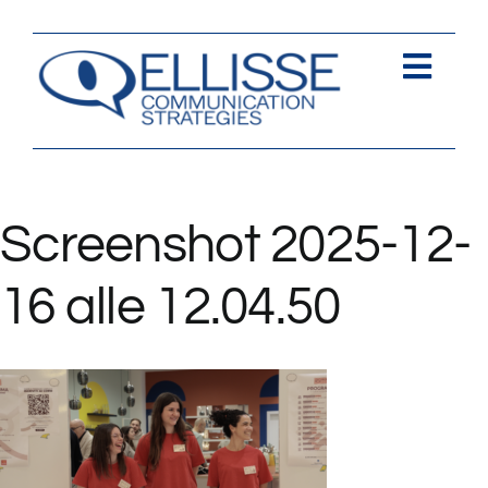
Salta
al
contenuto
Togg
Navi
Strategia
Comunica
Screenshot 2025-12-
Contents
16 alle 12.04.50
Contatti