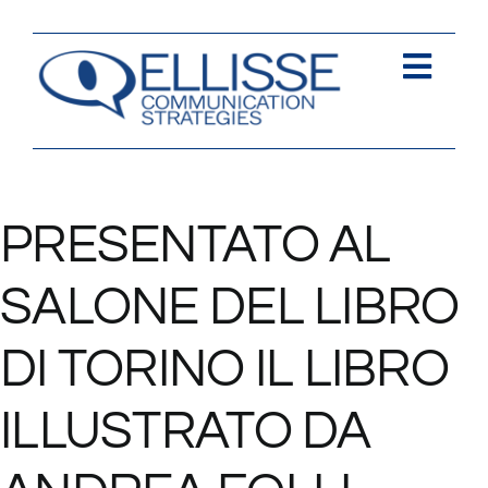
Salta
al
contenuto
Togg
Navi
Strategia
Comunica
PRESENTATO AL
Contents
SALONE DEL LIBRO
Contatti
DI TORINO IL LIBRO
ILLUSTRATO DA