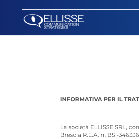
Salta
al
contenuto
INFORMATIVA PER IL TRA
La società ELLISSE SRL, con 
Brescia R.E.A. n. BS -34633