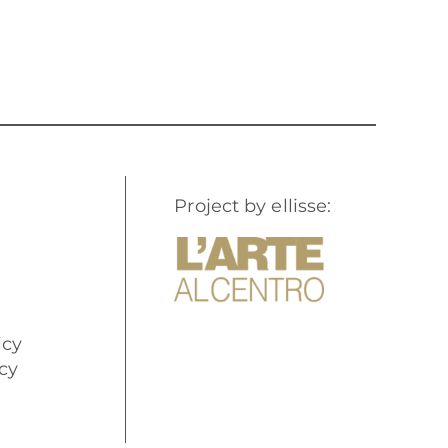
Project by ellisse:
icy
cy