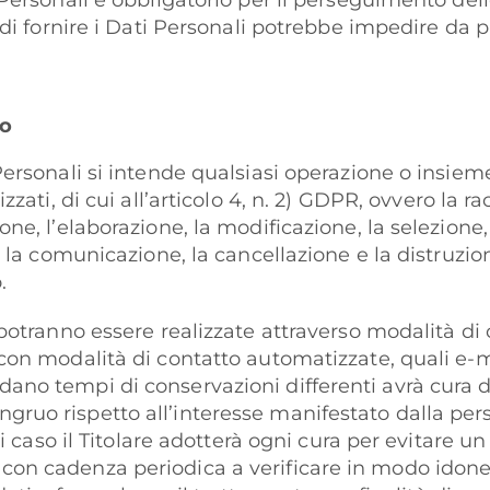
Personali è obbligatorio per il perseguimento delle 
 di fornire i Dati Personali potrebbe impedire da par
to
Personali si intende qualsiasi operazione o insie
zzati, di cui all’articolo 4, n. 2) GDPR, ovvero la ra
e, l’elaborazione, la modificazione, la selezione, l’e
, la comunicazione, la cancellazione e la distruzio
.
 potranno essere realizzate attraverso modalità di 
con modalità di contatto automatizzate, quali e-mai
no tempi di conservazioni differenti avrà cura di u
uo rispetto all’interesse manifestato dalla person
ni caso il Titolare adotterà ogni cura per evitare un
on cadenza periodica a verificare in modo idoneo 