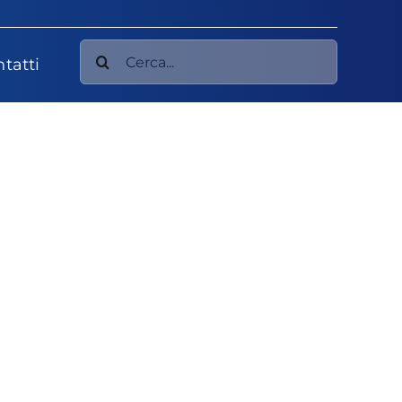
Cerca
tatti
per: