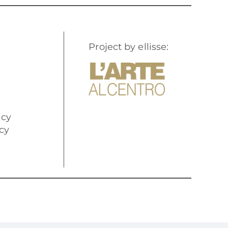
Project by ellisse:
icy
cy