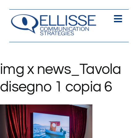
Salta
al
contenuto
Togg
Navi
Strategia
Comunica
img x news_Tavola
Contents
disegno 1 copia 6
Contatti