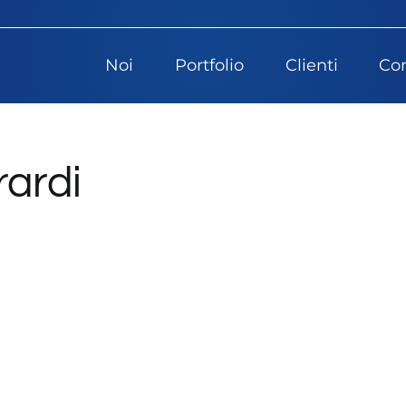
Noi
Portfolio
Clienti
Con
rardi