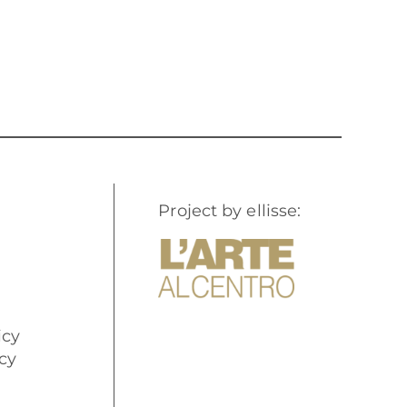
Project by ellisse:
icy
cy