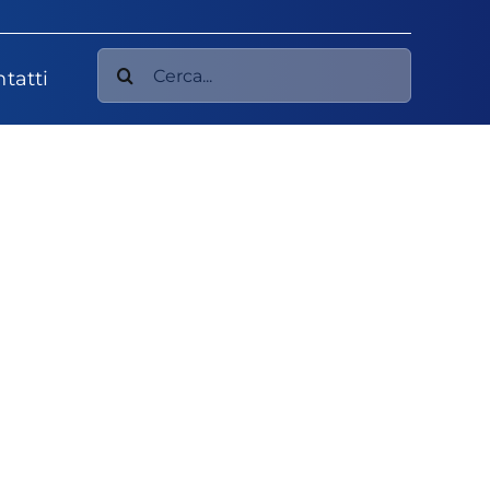
Cerca
tatti
per: