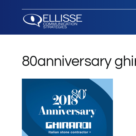
Salta
al
contenuto
80anniversary ghi