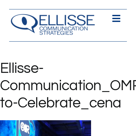
Salta
al
contenuto
Togg
Navi
Strategia
Comunica
Ellisse-
Contents
Communication_OM
Contatti
to-Celebrate_cena