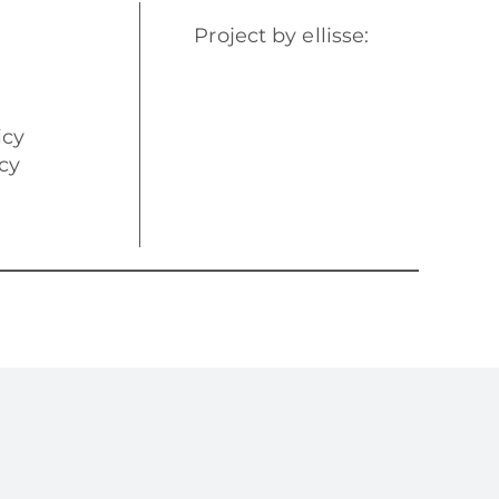
Project by ellisse:
icy
cy