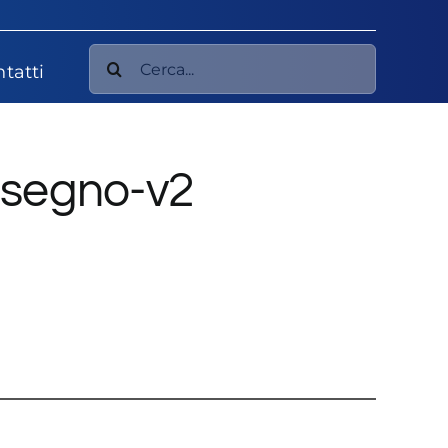
Cerca
tatti
per:
isegno-v2