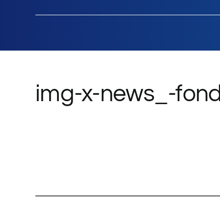
Salta
al
contenuto
img-x-news_-fond