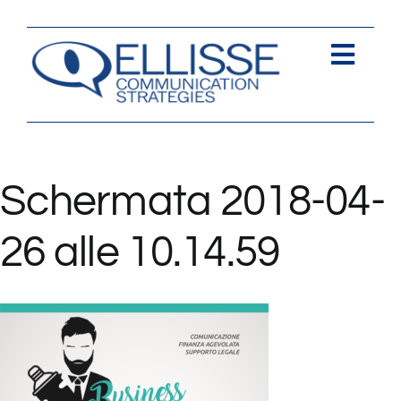
Salta
al
contenuto
Togg
Navi
Strategia
Comunica
Schermata 2018-04-
Contents
26 alle 10.14.59
Contatti