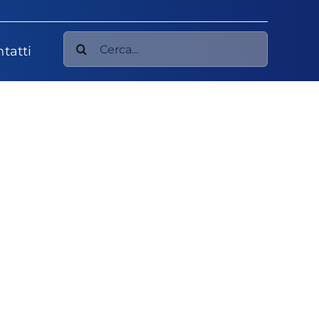
Cerca
tatti
per: