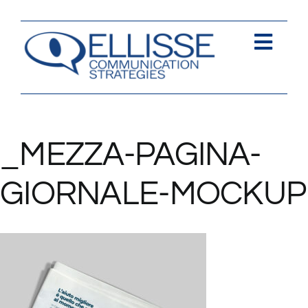
Salta
al
contenuto
Togg
Navi
Strategia
Comunica
_MEZZA-PAGINA-
Contents
GIORNALE-MOCKUP
Contatti