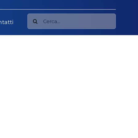
Cerca
tatti
per: