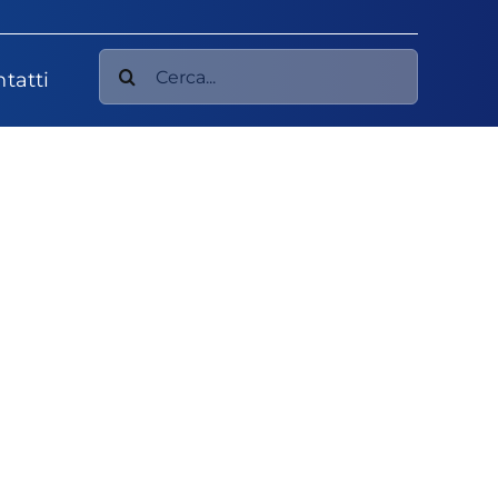
Cerca
tatti
per: