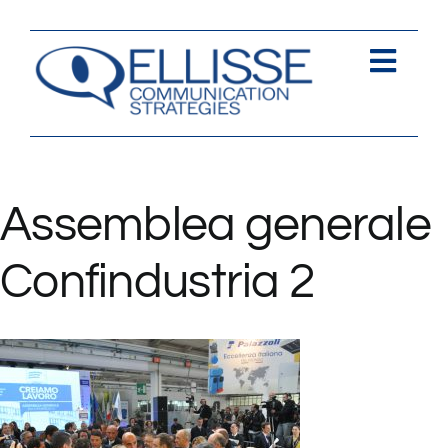
Salta
al
contenuto
Togg
Navi
Strategia
Comunica
Assemblea generale
Contents
Confindustria 2
Contatti