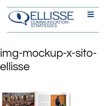
Salta
al
contenuto
Togg
Navi
Strategia
Comunica
img-mockup-x-sito-
Contents
ellisse
Contatti