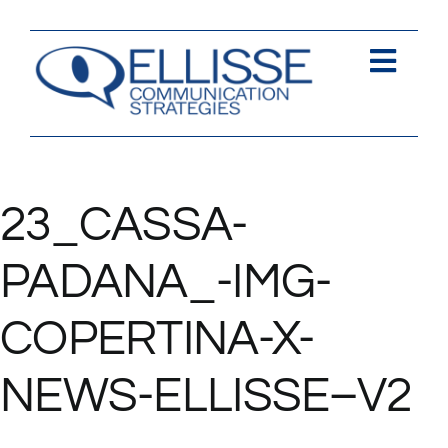
Salta
al
contenuto
Togg
Navi
Strategia
Comunica
23_CASSA-
Contents
PADANA_-IMG-
Contatti
COPERTINA-X-
NEWS-ELLISSE–V2