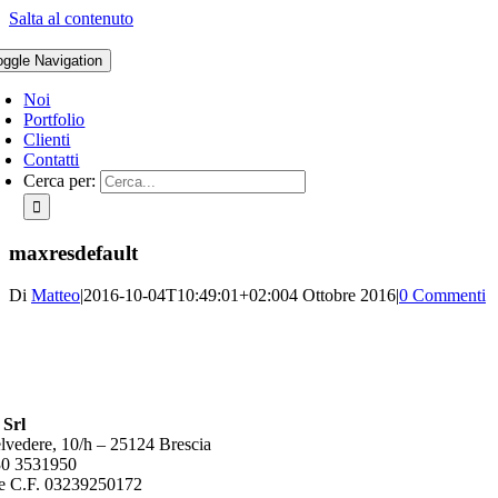
Salta al contenuto
oggle Navigation
Noi
Portfolio
Clienti
Contatti
Cerca per:
maxresdefault
Di
Matteo
|
2016-10-04T10:49:01+02:00
4 Ottobre 2016
|
0 Commenti
 Srl
lvedere, 10/h – 25124 Brescia
30 3531950
e C.F. 03239250172