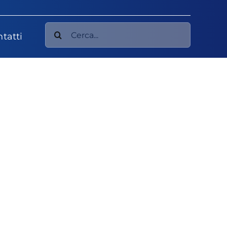
Cerca
tatti
per: