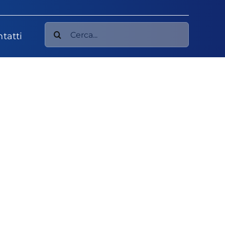
Cerca
tatti
per: