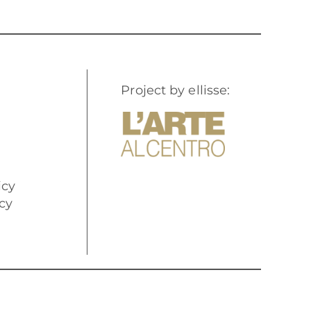
Project by ellisse:
icy
cy