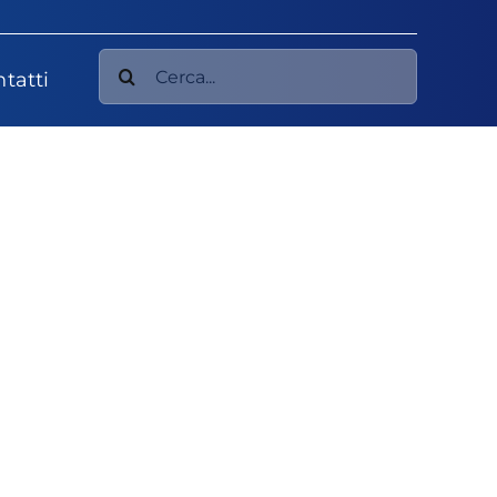
Cerca
tatti
per: