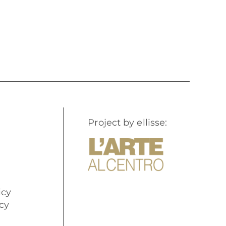
Project by ellisse:
icy
cy