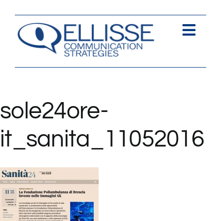
Salta
al
contenuto
Togg
Navi
Strategia
Comunica
sole24ore-
Contents
it_sanita_11052016
Contatti