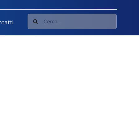
Cerca
tatti
per: