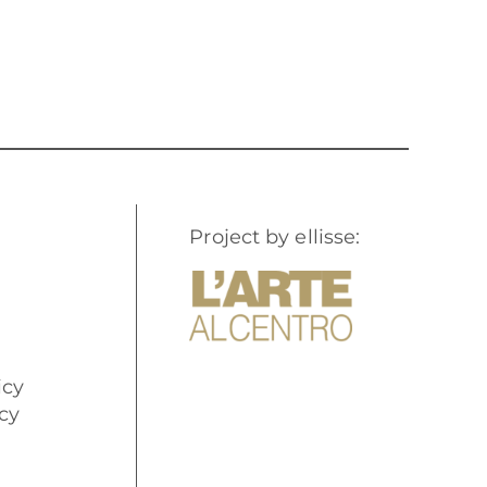
Project by ellisse:
icy
cy