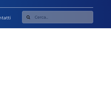
Cerca
tatti
per: