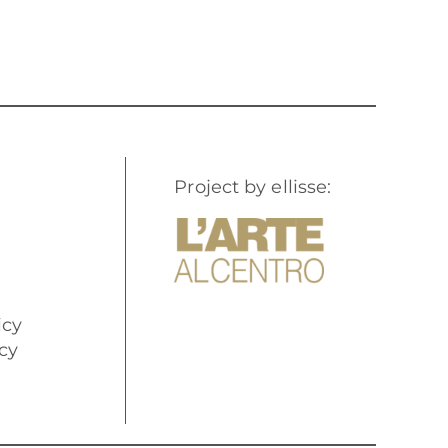
Project by ellisse:
icy
cy