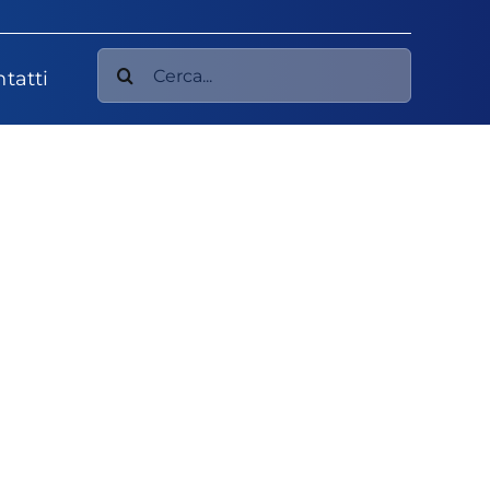
Cerca
tatti
per: