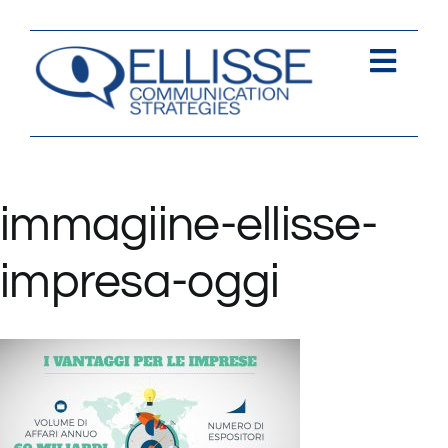
Salta
al
contenuto
Togg
Navi
Strategia
Comunica
immagiine-ellisse-
Contents
impresa-oggi
Contatti