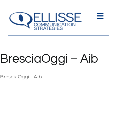
Salta
al
contenuto
Togg
Navi
Strategia
Comunica
BresciaOggi – Aib
Contents
BresciaOggi - Aib
Contatti