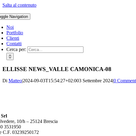
Salta al contenuto
oggle Navigation
Noi
Portfolio
Clienti
Contatti
Cerca per:
ELLISSE NEWS_VALLE CAMONICA-08
Di
Matteo
|
2024-09-03T15:54:27+02:00
3 Settembre 2024
|
0 Comment
 Srl
lvedere, 10/h – 25124 Brescia
30 3531950
e C.F. 03239250172