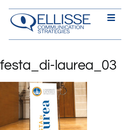
Salta
al
contenuto
Togg
Navi
Strategia
Comunica
festa_di-laurea_03
Contents
Contatti