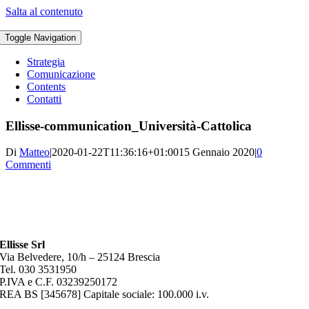
Salta al contenuto
Toggle Navigation
Strategia
Comunicazione
Contents
Contatti
Ellisse-communication_Università-Cattolica
Di
Matteo
|
2020-01-22T11:36:16+01:00
15 Gennaio 2020
|
0
Commenti
Ellisse Srl
Via Belvedere, 10/h – 25124 Brescia
Tel. 030 3531950
P.IVA e C.F. 03239250172
REA BS [345678] Capitale sociale: 100.000 i.v.