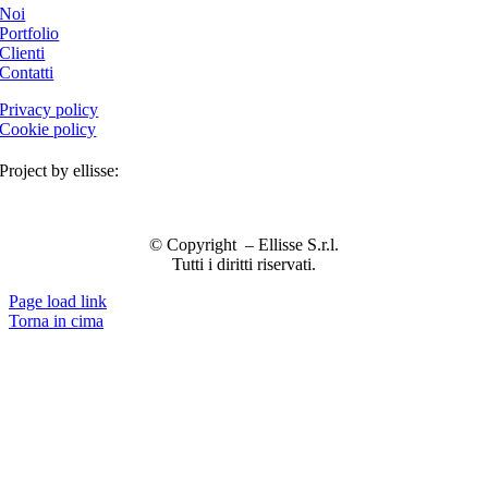
Noi
Portfolio
Clienti
Contatti
Privacy policy
Cookie policy
Project by ellisse:
© Copyright
– Ellisse S.r.l.
Tutti i diritti riservati.
Page load link
Torna in cima