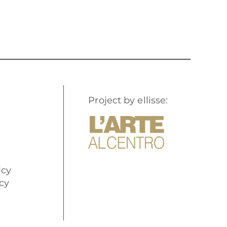
Project by ellisse:
icy
cy