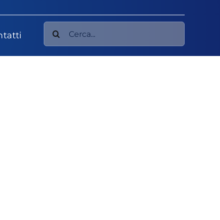
Cerca
tatti
per: