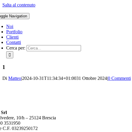
Salta al contenuto
oggle Navigation
Noi
Portfolio
Clienti
Contatti
Cerca per:
1
Di
Matteo
|
2024-10-31T11:34:34+01:00
31 Ottobre 2024
|
0 Commenti
 Srl
lvedere, 10/h – 25124 Brescia
30 3531950
e C.F. 03239250172