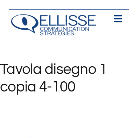
Salta
al
contenuto
Togg
Navi
Strategia
Comunica
Tavola disegno 1
Contents
copia 4-100
Contatti