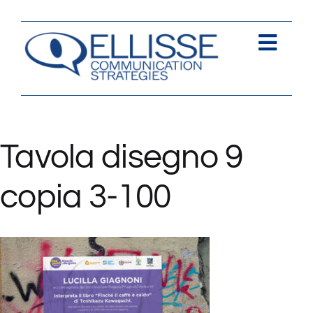
Salta
al
contenuto
Togg
Navi
Strategia
Comunica
Tavola disegno 9
Contents
copia 3-100
Contatti