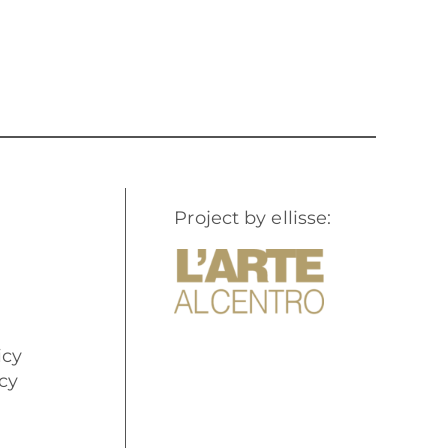
Project by ellisse:
icy
cy