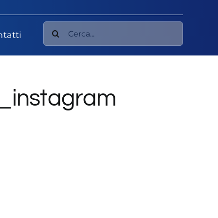
Cerca
tatti
per:
l_instagram