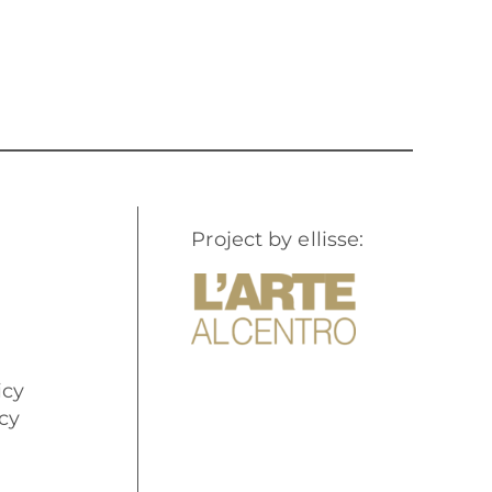
Project by ellisse:
icy
cy