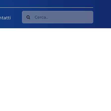
Cerca
tatti
per: