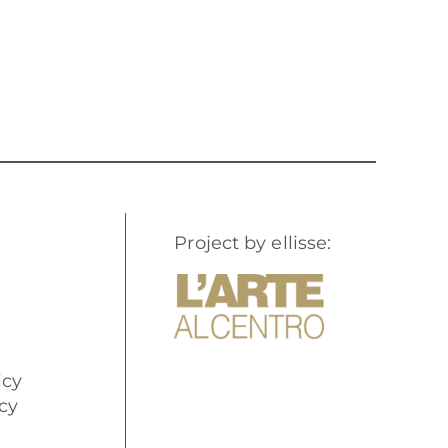
Project by ellisse:
icy
cy