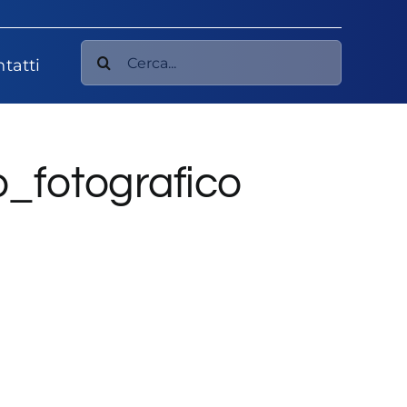
Cerca
tatti
per:
o_fotografico