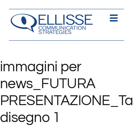
Salta
al
contenuto
Togg
Navi
Strategia
Comunica
immagini per
Contents
news_FUTURA
Contatti
PRESENTAZIONE_Ta
disegno 1